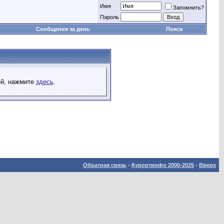
Имя
Запомнить?
Пароль
Сообщения за день
Поиск
ей, нажмите
здесь
.
Обратная связь
-
Курортинфо 2000-2025
-
Вверх