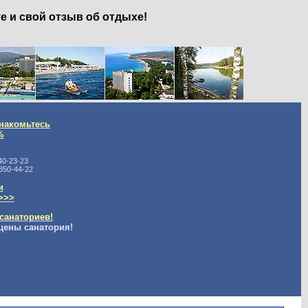
е и свой отзыв об отдыхе!
накомьтесь
%
40-23-23
350-44-22
и
>>>
санаториев!
цены санатория!