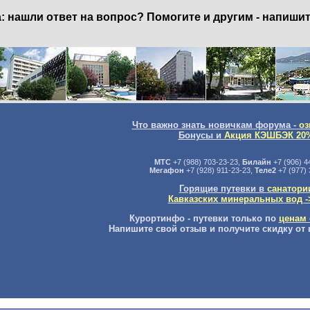
нашли ответ на вопрос? Помогите и другим - напишит
Что важно знать новичкам форума -
оз
Бонусы и
Акция КЭШБЭК 20
МТС
+7 (988) 703-23-23,
Билайн
+7 (906) 4
Мегафон
+7 (928) 911-23-23,
Теле2
+7 (977) 
Горящие путевки в
санатори
Кавказских минеральных вод -
Курортинфо - путевки только по
ценам 
Напишите свой отзыв и получите скидку от 