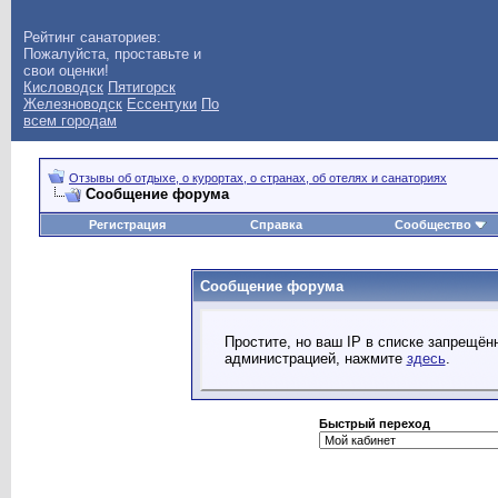
Рейтинг санаториев:
Пожалуйста, проставьте и
свои оценки!
Кисловодск
Пятигорск
Железноводск
Ессентуки
По
всем городам
Отзывы об отдыхе, о курортах, о странах, об отелях и санаториях
Сообщение форума
Регистрация
Справка
Сообщество
Сообщение форума
Простите, но ваш IP в списке запрещё
администрацией, нажмите
здесь
.
Быстрый переход