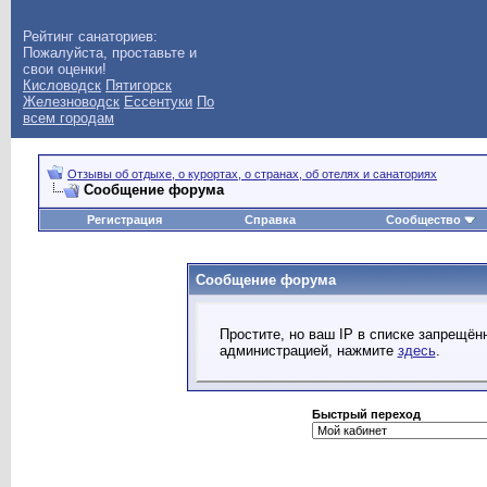
Рейтинг санаториев:
Пожалуйста, проставьте и
свои оценки!
Кисловодск
Пятигорск
Железноводск
Ессентуки
По
всем городам
Отзывы об отдыхе, о курортах, о странах, об отелях и санаториях
Сообщение форума
Регистрация
Справка
Сообщество
Сообщение форума
Простите, но ваш IP в списке запрещё
администрацией, нажмите
здесь
.
Быстрый переход