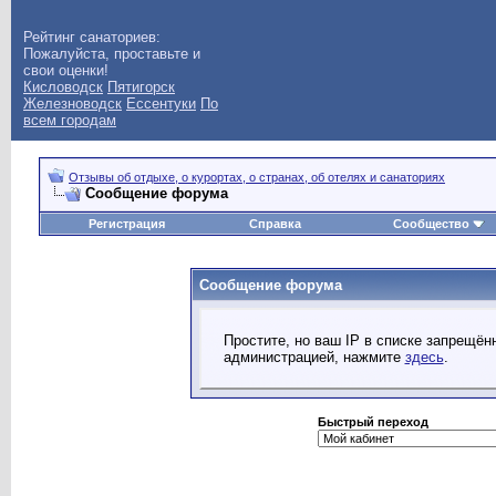
Рейтинг санаториев:
Пожалуйста, проставьте и
свои оценки!
Кисловодск
Пятигорск
Железноводск
Ессентуки
По
всем городам
Отзывы об отдыхе, о курортах, о странах, об отелях и санаториях
Сообщение форума
Регистрация
Справка
Сообщество
Сообщение форума
Простите, но ваш IP в списке запрещё
администрацией, нажмите
здесь
.
Быстрый переход