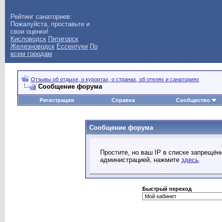
Рейтинг санаториев:
Пожалуйста, проставьте и
свои оценки!
Кисловодск
Пятигорск
Железноводск
Ессентуки
По
всем городам
Отзывы об отдыхе, о курортах, о странах, об отелях и санаториях
Сообщение форума
Регистрация
Справка
Сообщество
Сообщение форума
Простите, но ваш IP в списке запрещё
администрацией, нажмите
здесь
.
Быстрый переход