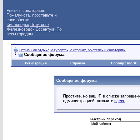
Рейтинг санаториев:
Пожалуйста, проставьте и
свои оценки!
Кисловодск
Пятигорск
Железноводск
Ессентуки
По
всем городам
Отзывы об отдыхе, о курортах, о странах, об отелях и санаториях
Сообщение форума
Регистрация
Справка
Сообщество
Сообщение форума
Простите, но ваш IP в списке запрещё
администрацией, нажмите
здесь
.
Быстрый переход