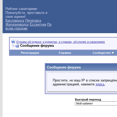
Рейтинг санаториев:
Пожалуйста, проставьте и
свои оценки!
Кисловодск
Пятигорск
Железноводск
Ессентуки
По
всем городам
Отзывы об отдыхе, о курортах, о странах, об отелях и санаториях
Сообщение форума
Регистрация
Справка
Сообщество
Сообщение форума
Простите, но ваш IP в списке запрещё
администрацией, нажмите
здесь
.
Быстрый переход