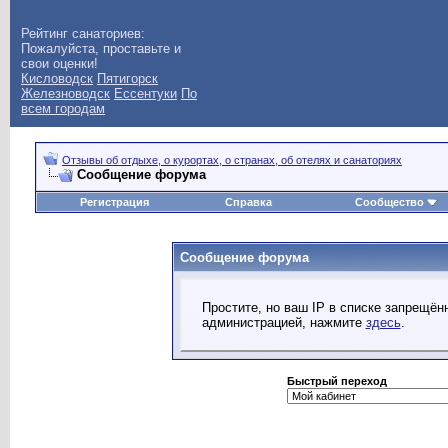
Рейтинг санаториев:
Пожалуйста, проставьте и
свои оценки!
Кисловодск
Пятигорск
Железноводск
Ессентуки
По
всем городам
Отзывы об отдыхе, о курортах, о странах, об отелях и санаториях
Сообщение форума
Регистрация
Справка
Сообщество
Сообщение форума
Простите, но ваш IP в списке запрещё
администрацией, нажмите
здесь
.
Быстрый переход