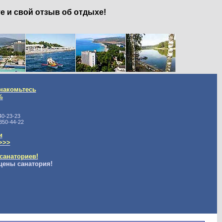
е и свой отзыв об отдыхе!
накомьтесь
%
40-23-23
350-44-22
и
>>>
санаториев!
цены санатория!