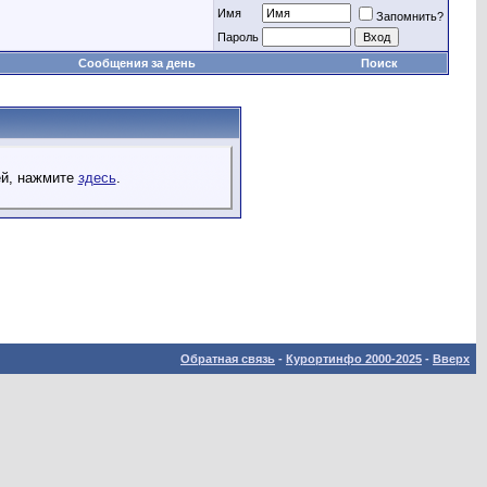
Имя
Запомнить?
Пароль
Сообщения за день
Поиск
ей, нажмите
здесь
.
Обратная связь
-
Курортинфо 2000-2025
-
Вверх