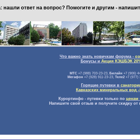
нашли ответ на вопрос? Помогите и другим - напишит
Что важно знать новичкам форума -
оз
Бонусы и
Акция КЭШБЭК 20
МТС
+7 (988) 703-23-23,
Билайн
+7 (906) 4
Мегафон
+7 (928) 911-23-23,
Теле2
+7 (977) 
Горящие путевки в
санатори
Кавказских минеральных вод -
Курортинфо - путевки только по
ценам 
Напишите свой отзыв и получите скидку от 