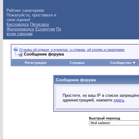
Рейтинг санаториев:
Пожалуйста, проставьте и
свои оценки!
Кисловодск
Пятигорск
Железноводск
Ессентуки
По
всем городам
Отзывы об отдыхе, о курортах, о странах, об отелях и санаториях
Сообщение форума
Регистрация
Справка
Сообщество
Сообщение форума
Простите, но ваш IP в списке запрещё
администрацией, нажмите
здесь
.
Быстрый переход