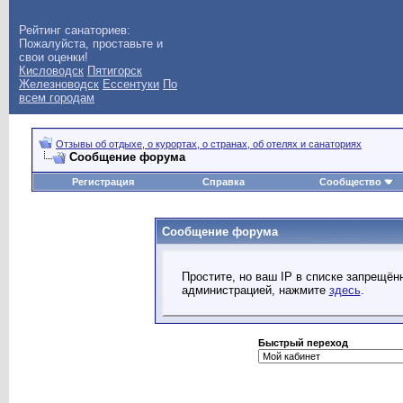
Рейтинг санаториев:
Пожалуйста, проставьте и
свои оценки!
Кисловодск
Пятигорск
Железноводск
Ессентуки
По
всем городам
Отзывы об отдыхе, о курортах, о странах, об отелях и санаториях
Сообщение форума
Регистрация
Справка
Сообщество
Сообщение форума
Простите, но ваш IP в списке запрещё
администрацией, нажмите
здесь
.
Быстрый переход