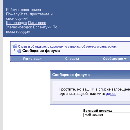
Рейтинг санаториев:
Пожалуйста, проставьте и
свои оценки!
Кисловодск
Пятигорск
Железноводск
Ессентуки
По
всем городам
Отзывы об отдыхе, о курортах, о странах, об отелях и санаториях
Сообщение форума
Регистрация
Справка
Сообщество
Сообщение форума
Простите, но ваш IP в списке запрещё
администрацией, нажмите
здесь
.
Быстрый переход