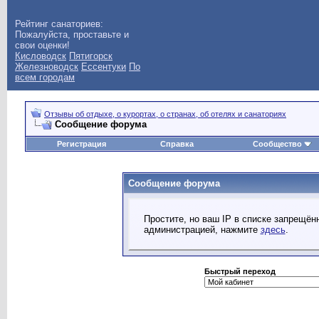
Рейтинг санаториев:
Пожалуйста, проставьте и
свои оценки!
Кисловодск
Пятигорск
Железноводск
Ессентуки
По
всем городам
Отзывы об отдыхе, о курортах, о странах, об отелях и санаториях
Сообщение форума
Регистрация
Справка
Сообщество
Сообщение форума
Простите, но ваш IP в списке запрещё
администрацией, нажмите
здесь
.
Быстрый переход