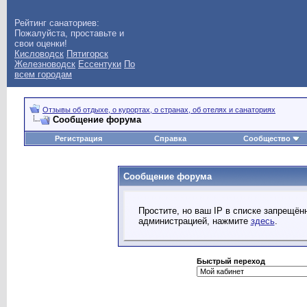
Рейтинг санаториев:
Пожалуйста, проставьте и
свои оценки!
Кисловодск
Пятигорск
Железноводск
Ессентуки
По
всем городам
Отзывы об отдыхе, о курортах, о странах, об отелях и санаториях
Сообщение форума
Регистрация
Справка
Сообщество
Сообщение форума
Простите, но ваш IP в списке запрещё
администрацией, нажмите
здесь
.
Быстрый переход