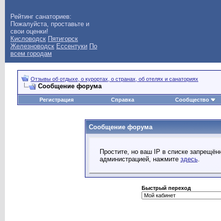
Рейтинг санаториев:
Пожалуйста, проставьте и
свои оценки!
Кисловодск
Пятигорск
Железноводск
Ессентуки
По
всем городам
Отзывы об отдыхе, о курортах, о странах, об отелях и санаториях
Сообщение форума
Регистрация
Справка
Сообщество
Сообщение форума
Простите, но ваш IP в списке запрещё
администрацией, нажмите
здесь
.
Быстрый переход