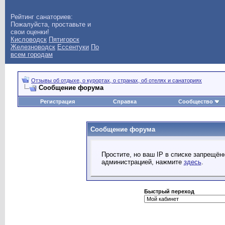
Рейтинг санаториев:
Пожалуйста, проставьте и
свои оценки!
Кисловодск
Пятигорск
Железноводск
Ессентуки
По
всем городам
Отзывы об отдыхе, о курортах, о странах, об отелях и санаториях
Сообщение форума
Регистрация
Справка
Сообщество
Сообщение форума
Простите, но ваш IP в списке запрещё
администрацией, нажмите
здесь
.
Быстрый переход