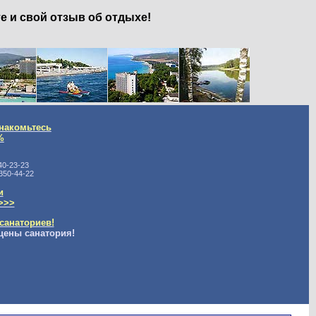
е и свой отзыв об отдыхе!
накомьтесь
%
40-23-23
350-44-22
и
>>>
санаториев!
цены санатория!