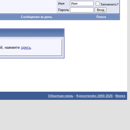
Имя
Запомнить?
Пароль
Сообщения за день
Поиск
ей, нажмите
здесь
.
Обратная связь
-
Курортинфо 2000-2025
-
Вверх