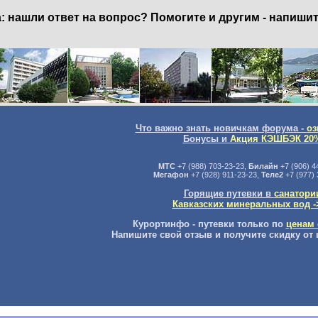
нашли ответ на вопрос? Помогите и другим - напишит
Что важно знать новичкам форума -
оз
Бонусы и
Акция КЭШБЭК 20
МТС
+7 (988) 703-23-23,
Билайн
+7 (906) 4
Мегафон
+7 (928) 911-23-23,
Теле2
+7 (977) 
Горящие путевки в
санатори
Кавказских минеральных вод -
Курортинфо - путевки только по
ценам 
Напишите свой отзыв и получите скидку от 