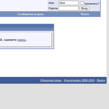
Имя
Запомнить?
Пароль
Сообщения за день
Поиск
ей, нажмите
здесь
.
Обратная связь
-
Курортинфо 2000-2025
-
Вверх