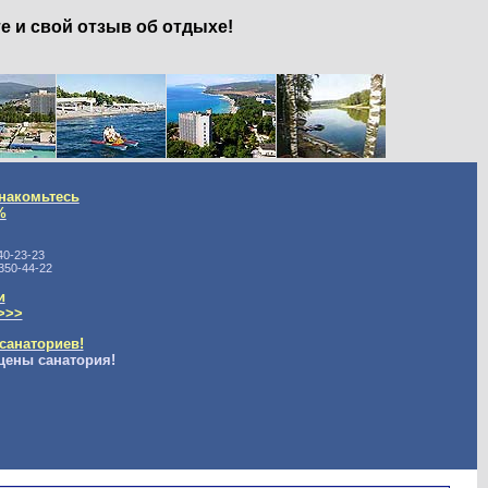
е и свой отзыв об отдыхе!
накомьтесь
%
40-23-23
350-44-22
и
>>>
санаториев!
цены санатория!