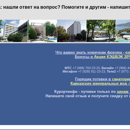
нашли ответ на вопрос? Помогите и другим - напишит
Что важно знать новичкам форума -
оз
Бонусы и
Акция КЭШБЭК 20
МТС
+7 (988) 703-23-23,
Билайн
+7 (906) 4
Мегафон
+7 (928) 911-23-23,
Теле2
+7 (977) 
Горящие путевки в
санатори
Кавказских минеральных вод -
Курортинфо - путевки только по
ценам 
Напишите свой отзыв и получите скидку от 