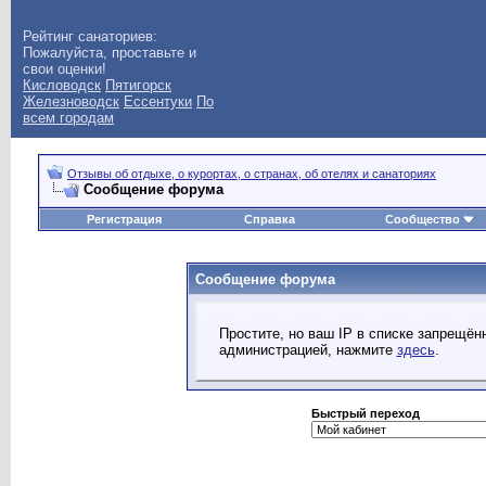
Рейтинг санаториев:
Пожалуйста, проставьте и
свои оценки!
Кисловодск
Пятигорск
Железноводск
Ессентуки
По
всем городам
Отзывы об отдыхе, о курортах, о странах, об отелях и санаториях
Сообщение форума
Регистрация
Справка
Сообщество
Сообщение форума
Простите, но ваш IP в списке запрещё
администрацией, нажмите
здесь
.
Быстрый переход