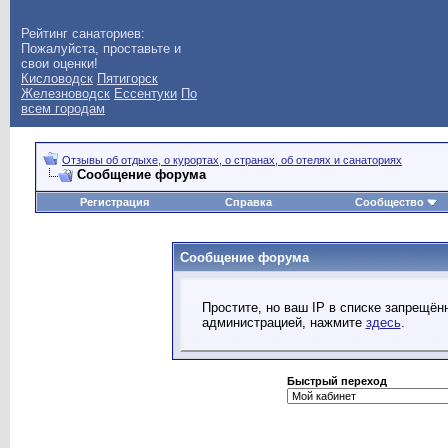
Рейтинг санаториев:
Пожалуйста, проставьте и
свои оценки!
Кисловодск
Пятигорск
Железноводск
Ессентуки
По
всем городам
Отзывы об отдыхе, о курортах, о странах, об отелях и санаториях
Сообщение форума
Регистрация
Справка
Сообщество
Сообщение форума
Простите, но ваш IP в списке запрещё
администрацией, нажмите
здесь
.
Быстрый переход