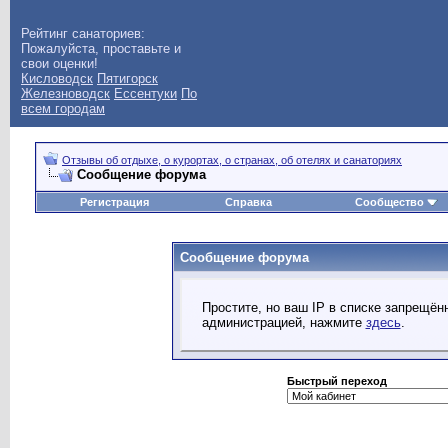
Рейтинг санаториев:
Пожалуйста, проставьте и
свои оценки!
Кисловодск
Пятигорск
Железноводск
Ессентуки
По
всем городам
Отзывы об отдыхе, о курортах, о странах, об отелях и санаториях
Сообщение форума
Регистрация
Справка
Сообщество
Сообщение форума
Простите, но ваш IP в списке запрещё
администрацией, нажмите
здесь
.
Быстрый переход