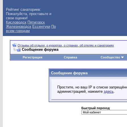
Рейтинг санаториев:
Пожалуйста, проставьте и
свои оценки!
Кисловодск
Пятигорск
Железноводск
Ессентуки
По
всем городам
Отзывы об отдыхе, о курортах, о странах, об отелях и санаториях
Сообщение форума
Регистрация
Справка
Сообщество
Сообщение форума
Простите, но ваш IP в списке запрещё
администрацией, нажмите
здесь
.
Быстрый переход