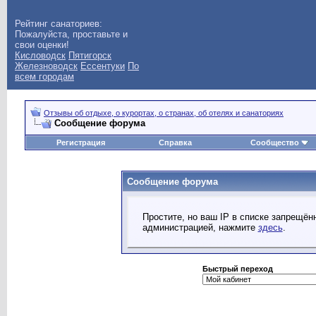
Рейтинг санаториев:
Пожалуйста, проставьте и
свои оценки!
Кисловодск
Пятигорск
Железноводск
Ессентуки
По
всем городам
Отзывы об отдыхе, о курортах, о странах, об отелях и санаториях
Сообщение форума
Регистрация
Справка
Сообщество
Сообщение форума
Простите, но ваш IP в списке запрещё
администрацией, нажмите
здесь
.
Быстрый переход