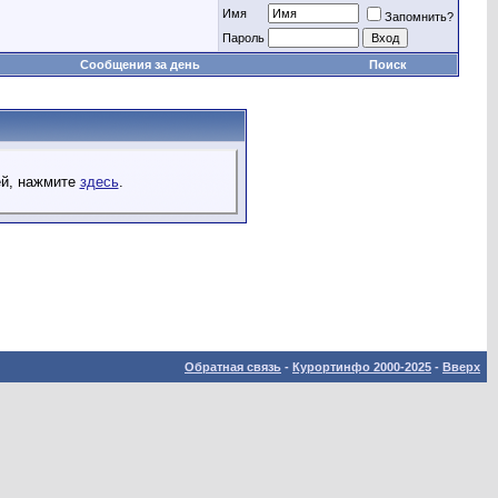
Имя
Запомнить?
Пароль
Сообщения за день
Поиск
ей, нажмите
здесь
.
Обратная связь
-
Курортинфо 2000-2025
-
Вверх