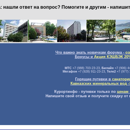
нашли ответ на вопрос? Помогите и другим - напишит
Что важно знать новичкам форума -
оз
Бонусы и
Акция КЭШБЭК 20
МТС
+7 (988) 703-23-23,
Билайн
+7 (906) 4
Мегафон
+7 (928) 911-23-23,
Теле2
+7 (977) 
Горящие путевки в
санатори
Кавказских минеральных вод -
Курортинфо - путевки только по
ценам 
Напишите свой отзыв и получите скидку от 