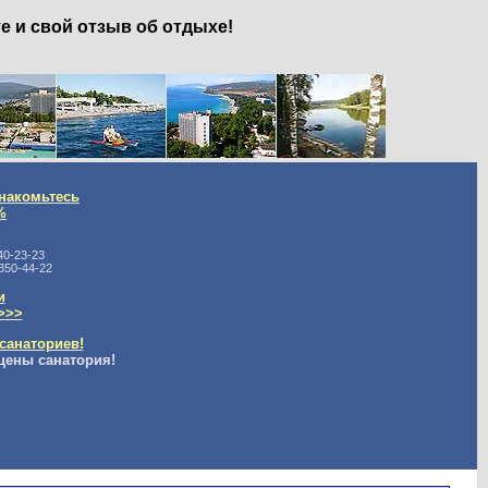
е и свой отзыв об отдыхе!
накомьтесь
%
40-23-23
350-44-22
и
>>>
санаториев!
цены санатория!