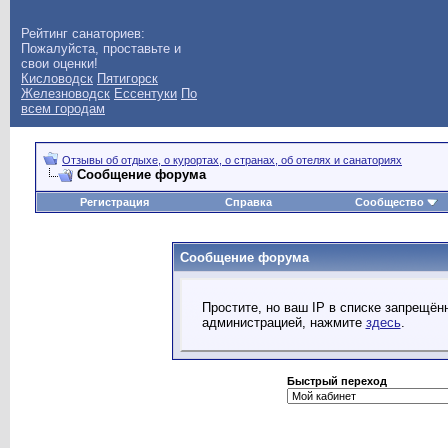
Рейтинг санаториев:
Пожалуйста, проставьте и
свои оценки!
Кисловодск
Пятигорск
Железноводск
Ессентуки
По
всем городам
Отзывы об отдыхе, о курортах, о странах, об отелях и санаториях
Сообщение форума
Регистрация
Справка
Сообщество
Сообщение форума
Простите, но ваш IP в списке запрещё
администрацией, нажмите
здесь
.
Быстрый переход