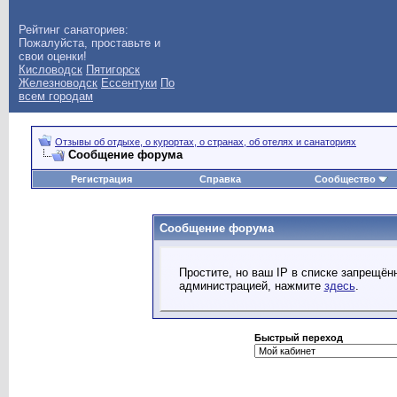
Рейтинг санаториев:
Пожалуйста, проставьте и
свои оценки!
Кисловодск
Пятигорск
Железноводск
Ессентуки
По
всем городам
Отзывы об отдыхе, о курортах, о странах, об отелях и санаториях
Сообщение форума
Регистрация
Справка
Сообщество
Сообщение форума
Простите, но ваш IP в списке запрещё
администрацией, нажмите
здесь
.
Быстрый переход