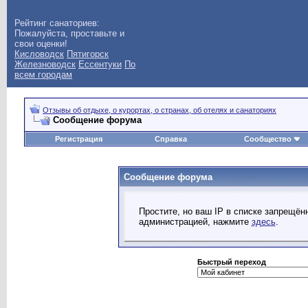
Рейтинг санаториев:
Пожалуйста, проставьте и
свои оценки!
Кисловодск
Пятигорск
Железноводск
Ессентуки
По
всем городам
Отзывы об отдыхе, о курортах, о странах, об отелях и санаториях
Сообщение форума
Регистрация
Справка
Сообщество
Сообщение форума
Простите, но ваш IP в списке запрещё
администрацией, нажмите
здесь
.
Быстрый переход