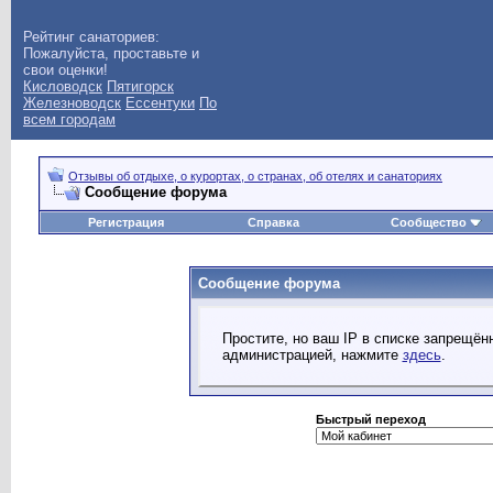
Рейтинг санаториев:
Пожалуйста, проставьте и
свои оценки!
Кисловодск
Пятигорск
Железноводск
Ессентуки
По
всем городам
Отзывы об отдыхе, о курортах, о странах, об отелях и санаториях
Сообщение форума
Регистрация
Справка
Сообщество
Сообщение форума
Простите, но ваш IP в списке запрещё
администрацией, нажмите
здесь
.
Быстрый переход