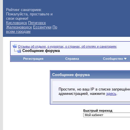
Рейтинг санаториев:
Пожалуйста, проставьте и
свои оценки!
Кисловодск
Пятигорск
Железноводск
Ессентуки
По
всем городам
Отзывы об отдыхе, о курортах, о странах, об отелях и санаториях
Сообщение форума
Регистрация
Справка
Сообщество
Сообщение форума
Простите, но ваш IP в списке запрещё
администрацией, нажмите
здесь
.
Быстрый переход