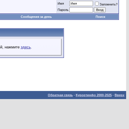
Имя
Запомнить?
Пароль
Сообщения за день
Поиск
ей, нажмите
здесь
.
Обратная связь
-
Курортинфо 2000-2025
-
Вверх