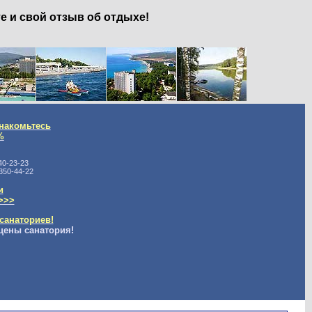
е и свой отзыв об отдыхе!
накомьтесь
%
40-23-23
350-44-22
и
>>>
санаториев!
цены санатория!