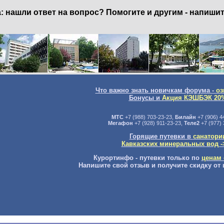
нашли ответ на вопрос? Помогите и другим - напишит
Что важно знать новичкам форума -
оз
Бонусы и
Акция КЭШБЭК 20
МТС
+7 (988) 703-23-23,
Билайн
+7 (906) 4
Мегафон
+7 (928) 911-23-23,
Теле2
+7 (977) 
Горящие путевки в
санатори
Кавказских минеральных вод -
Курортинфо - путевки только по
ценам 
Напишите свой отзыв и получите скидку от 