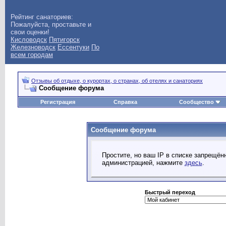
Рейтинг санаториев:
Пожалуйста, проставьте и
свои оценки!
Кисловодск
Пятигорск
Железноводск
Ессентуки
По
всем городам
Отзывы об отдыхе, о курортах, о странах, об отелях и санаториях
Сообщение форума
Регистрация
Справка
Сообщество
Сообщение форума
Простите, но ваш IP в списке запрещё
администрацией, нажмите
здесь
.
Быстрый переход