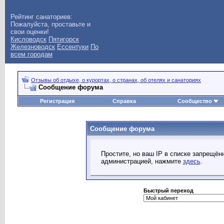
Рейтинг санаториев:
Пожалуйста, проставьте и
свои оценки!
Кисловодск
Пятигорск
Железноводск
Ессентуки
По
всем городам
Отзывы об отдыхе, о курортах, о странах, об отелях и санаториях
Сообщение форума
Регистрация
Справка
Сообщество
Сообщение форума
Простите, но ваш IP в списке запрещё
администрацией, нажмите
здесь
.
Быстрый переход