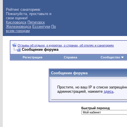
Рейтинг санаториев:
Пожалуйста, проставьте и
свои оценки!
Кисловодск
Пятигорск
Железноводск
Ессентуки
По
всем городам
Отзывы об отдыхе, о курортах, о странах, об отелях и санаториях
Сообщение форума
Регистрация
Справка
Сообщество
Сообщение форума
Простите, но ваш IP в списке запрещё
администрацией, нажмите
здесь
.
Быстрый переход