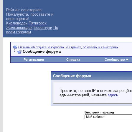
Рейтинг санаториев:
Пожалуйста, проставьте и
свои оценки!
Кисловодск
Пятигорск
Железноводск
Ессентуки
По
всем городам
Отзывы об отдыхе, о курортах, о странах, об отелях и санаториях
Сообщение форума
Регистрация
Справка
Сообщество
Сообщение форума
Простите, но ваш IP в списке запрещё
администрацией, нажмите
здесь
.
Быстрый переход