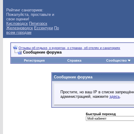
Рейтинг санаториев:
Пожалуйста, проставьте и
свои оценки!
Кисловодск
Пятигорск
Железноводск
Ессентуки
По
всем городам
Отзывы об отдыхе, о курортах, о странах, об отелях и санаториях
Сообщение форума
Регистрация
Справка
Сообщество
Сообщение форума
Простите, но ваш IP в списке запрещё
администрацией, нажмите
здесь
.
Быстрый переход