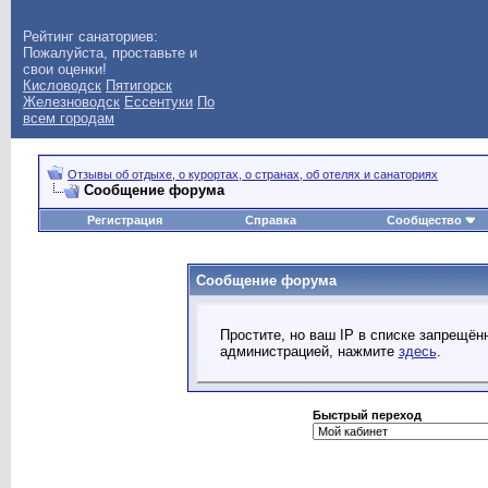
Рейтинг санаториев:
Пожалуйста, проставьте и
свои оценки!
Кисловодск
Пятигорск
Железноводск
Ессентуки
По
всем городам
Отзывы об отдыхе, о курортах, о странах, об отелях и санаториях
Сообщение форума
Регистрация
Справка
Сообщество
Сообщение форума
Простите, но ваш IP в списке запрещё
администрацией, нажмите
здесь
.
Быстрый переход