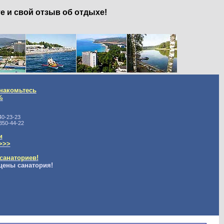
е и свой отзыв об отдыхе!
накомьтесь
%
40-23-23
350-44-22
и
>>>
санаториев!
цены санатория!