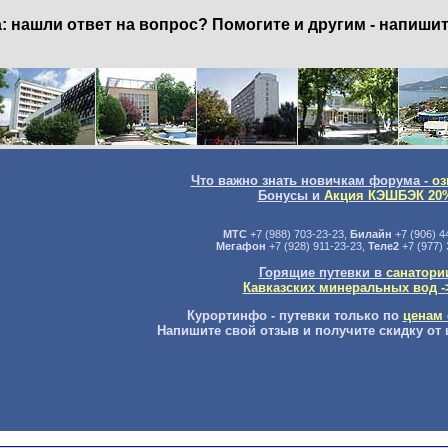
нашли ответ на вопрос? Помогите и другим - напишит
Что важно знать новичкам форума -
оз
Бонусы и
Акция КЭШБЭК 20
МТС
+7 (988) 703-23-23,
Билайн
+7 (906) 4
Мегафон
+7 (928) 911-23-23,
Теле2
+7 (977) 
Горящие путевки в
санатори
Кавказских минеральных вод -
Курортинфо - путевки только по
ценам 
Напишите свой отзыв и получите скидку от 