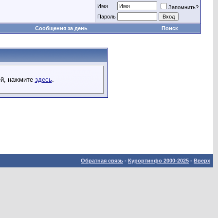
Имя
Запомнить?
Пароль
Сообщения за день
Поиск
ей, нажмите
здесь
.
Обратная связь
-
Курортинфо 2000-2025
-
Вверх