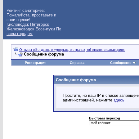
Рейтинг санаториев:
Пожалуйста, проставьте и
свои оценки!
Кисловодск
Пятигорск
Железноводск
Ессентуки
По
всем городам
Отзывы об отдыхе, о курортах, о странах, об отелях и санаториях
Сообщение форума
Регистрация
Справка
Сообщество
Сообщение форума
Простите, но ваш IP в списке запрещё
администрацией, нажмите
здесь
.
Быстрый переход