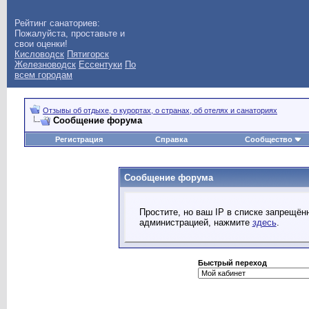
Рейтинг санаториев:
Пожалуйста, проставьте и
свои оценки!
Кисловодск
Пятигорск
Железноводск
Ессентуки
По
всем городам
Отзывы об отдыхе, о курортах, о странах, об отелях и санаториях
Сообщение форума
Регистрация
Справка
Сообщество
Сообщение форума
Простите, но ваш IP в списке запрещё
администрацией, нажмите
здесь
.
Быстрый переход