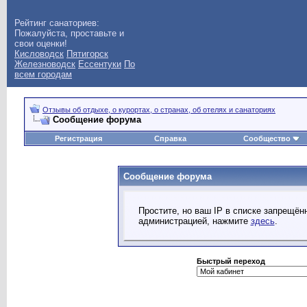
Рейтинг санаториев:
Пожалуйста, проставьте и
свои оценки!
Кисловодск
Пятигорск
Железноводск
Ессентуки
По
всем городам
Отзывы об отдыхе, о курортах, о странах, об отелях и санаториях
Сообщение форума
Регистрация
Справка
Сообщество
Сообщение форума
Простите, но ваш IP в списке запрещё
администрацией, нажмите
здесь
.
Быстрый переход