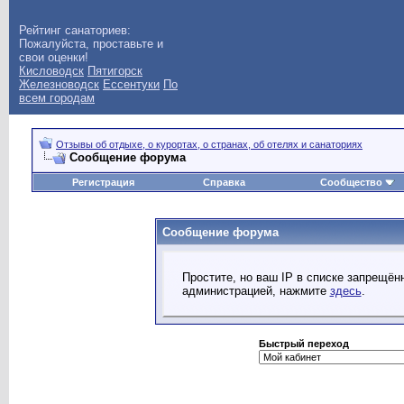
Рейтинг санаториев:
Пожалуйста, проставьте и
свои оценки!
Кисловодск
Пятигорск
Железноводск
Ессентуки
По
всем городам
Отзывы об отдыхе, о курортах, о странах, об отелях и санаториях
Сообщение форума
Регистрация
Справка
Сообщество
Сообщение форума
Простите, но ваш IP в списке запрещё
администрацией, нажмите
здесь
.
Быстрый переход