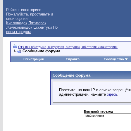
Рейтинг санаториев:
Пожалуйста, проставьте и
свои оценки!
Кисловодск
Пятигорск
Железноводск
Ессентуки
По
всем городам
Отзывы об отдыхе, о курортах, о странах, об отелях и санаториях
Сообщение форума
Регистрация
Справка
Сообщество
Сообщение форума
Простите, но ваш IP в списке запрещё
администрацией, нажмите
здесь
.
Быстрый переход