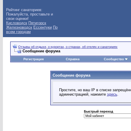
Рейтинг санаториев:
Пожалуйста, проставьте и
свои оценки!
Кисловодск
Пятигорск
Железноводск
Ессентуки
По
всем городам
Отзывы об отдыхе, о курортах, о странах, об отелях и санаториях
Сообщение форума
Регистрация
Справка
Сообщество
Сообщение форума
Простите, но ваш IP в списке запрещё
администрацией, нажмите
здесь
.
Быстрый переход