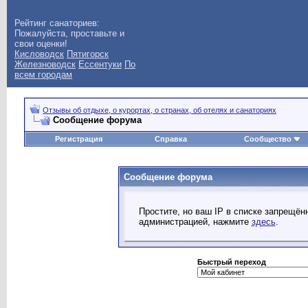
Рейтинг санаториев:
Пожалуйста, проставьте и
свои оценки!
Кисловодск
Пятигорск
Железноводск
Ессентуки
По
всем городам
Отзывы об отдыхе, о курортах, о странах, об отелях и санаториях
Сообщение форума
Регистрация
Справка
Сообщество
Сообщение форума
Простите, но ваш IP в списке запрещё
администрацией, нажмите
здесь
.
Быстрый переход