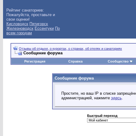
Рейтинг санаториев:
Пожалуйста, проставьте и
свои оценки!
Кисловодск
Пятигорск
Железноводск
Ессентуки
По
всем городам
Отзывы об отдыхе, о курортах, о странах, об отелях и санаториях
Сообщение форума
Регистрация
Справка
Сообщество
Сообщение форума
Простите, но ваш IP в списке запрещё
администрацией, нажмите
здесь
.
Быстрый переход