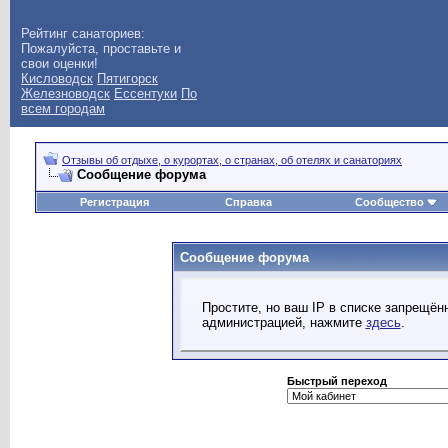
Рейтинг санаториев:
Пожалуйста, проставьте и
свои оценки!
Кисловодск
Пятигорск
Железноводск
Ессентуки
По
всем городам
Отзывы об отдыхе, о курортах, о странах, об отелях и санаториях
Сообщение форума
Регистрация
Справка
Сообщество
Сообщение форума
Простите, но ваш IP в списке запрещё
администрацией, нажмите
здесь
.
Быстрый переход