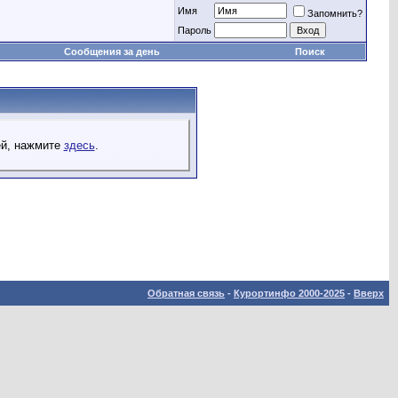
Имя
Запомнить?
Пароль
Сообщения за день
Поиск
ей, нажмите
здесь
.
Обратная связь
-
Курортинфо 2000-2025
-
Вверх