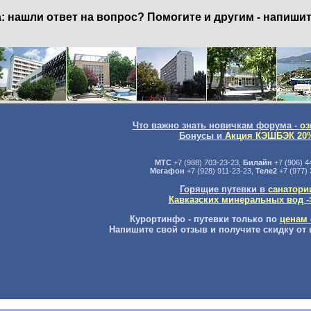
нашли ответ на вопрос? Помогите и другим - напишит
Что важно знать новичкам форума -
оз
Бонусы и
Акция КЭШБЭК 20
МТС
+7 (988) 703-23-23,
Билайн
+7 (906) 4
Мегафон
+7 (928) 911-23-23,
Теле2
+7 (977) 
Горящие путевки в
санатори
Кавказских минеральных вод -
Курортинфо - путевки только по
ценам 
Напишите свой отзыв и получите скидку от 