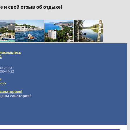
е и свой отзыв об отдыхе!
накомьтесь
%
40-23-23
350-44-22
и
>>>
санаториев!
цены санатория!