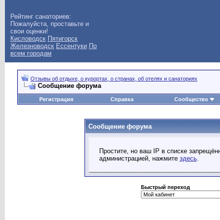
Рейтинг санаториев:
Пожалуйста, проставьте и
свои оценки!
Кисловодск
Пятигорск
Железноводск
Ессентуки
По
всем городам
Отзывы об отдыхе, о курортах, о странах, об отелях и санаториях
Сообщение форума
Регистрация
Справка
Сообщество
Сообщение форума
Простите, но ваш IP в списке запрещё
администрацией, нажмите
здесь
.
Быстрый переход