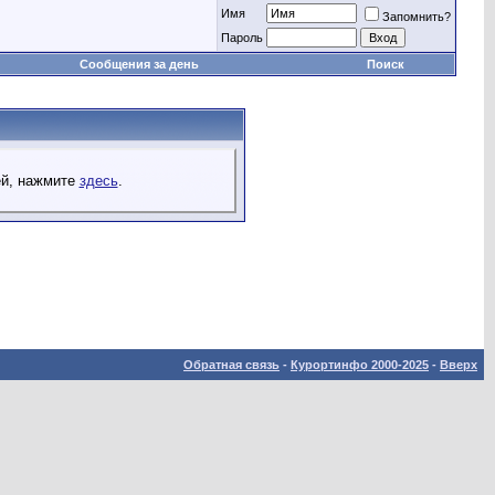
Имя
Запомнить?
Пароль
Сообщения за день
Поиск
ей, нажмите
здесь
.
Обратная связь
-
Курортинфо 2000-2025
-
Вверх