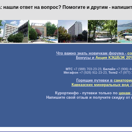
нашли ответ на вопрос? Помогите и другим - напишит
Что важно знать новичкам форума -
оз
Бонусы и
Акция КЭШБЭК 20
МТС
+7 (988) 703-23-23,
Билайн
+7 (906) 4
Мегафон
+7 (928) 911-23-23,
Теле2
+7 (977) 
Горящие путевки в
санатори
Кавказских минеральных вод -
Курортинфо - путевки только по
ценам 
Напишите свой отзыв и получите скидку от 