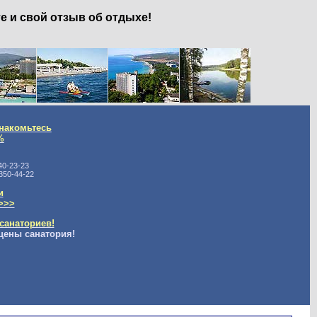
е и свой отзыв об отдыхе!
накомьтесь
%
40-23-23
350-44-22
и
>>>
санаториев!
цены санатория!