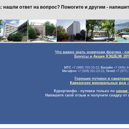
нашли ответ на вопрос? Помогите и другим - напишит
Что важно знать новичкам форума -
оз
Бонусы и
Акция КЭШБЭК 20
МТС
+7 (988) 703-23-23,
Билайн
+7 (906) 4
Мегафон
+7 (928) 911-23-23,
Теле2
+7 (977) 
Горящие путевки в
санатори
Кавказских минеральных вод -
Курортинфо - путевки только по
ценам 
Напишите свой отзыв и получите скидку от 