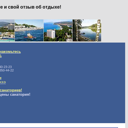
е и свой отзыв об отдыхе!
накомьтесь
%
40-23-23
350-44-22
и
>>>
санаториев!
цены санатория!