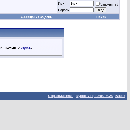
Имя
Запомнить?
Пароль
Сообщения за день
Поиск
ей, нажмите
здесь
.
Обратная связь
-
Курортинфо 2000-2025
-
Вверх